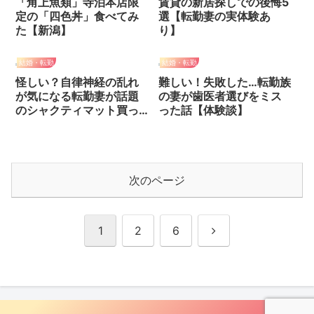
「角上魚類」寺泊本店限
賃貸の新居探しでの後悔5
定の「四色丼」食べてみ
選【転勤妻の実体験あ
た【新潟】
り】
結婚・転勤
結婚・転勤
怪しい？自律神経の乱れ
難しい！失敗した…転勤族
が気になる転勤妻が話題
の妻が歯医者選びをミス
のシャクティマット買っ
った話【体験談】
てみた【レビュー】
次のページ
次
1
2
6
へ