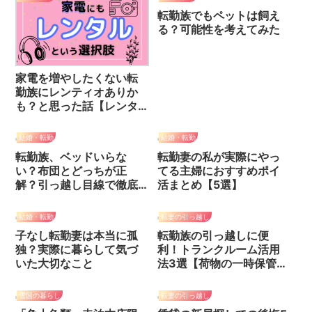
転勤族でもペットは飼え
る？可能性を考えてみた
家電を増やしたくない転
勤族にレンティオありか
も？と思った話【レンタ
ル・レビュー】
結婚・転勤
結婚・転勤
転勤族、ベッドいらな
転勤妻の私が実際にやっ
い？布団とどっちが正
てる主婦におすすめポイ
解？引っ越し目線で徹底
活まとめ【5選】
比較
結婚・転勤
転妻の引っ越し
子なし転勤妻は本当に孤
転勤族の引っ越しに便
独？実際に暮らして気づ
利！トランクルーム活用
いた大切なこと
法3選【荷物の一時保管に
も】
雪国の暮らし
転妻の引っ越し