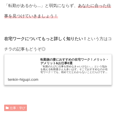
「転勤があるから…」と弱気にならず、
あなたに合った仕
事を見つけていきましょう！
在宅ワークについてもっと詳しく知りたい！
という方はコ
チラの記事もどうぞ◎
転勤族の妻におすすめの在宅ワーク！メリット・
デメリット&お仕事6選
「転勤のたびに仕事を辞めなきゃいけない…」という悩み
を抱える転勤妻さんも多いはず。そこでおすすめなのが在
宅ワーク！でも、初めてだとわからないことだらけですよ
ね。今回は在宅ワークのメリット・デメリットと、初心者
でも比較的始めやすいお仕事6つをご紹介します。
tenkin-higupi.com
仕事・学び