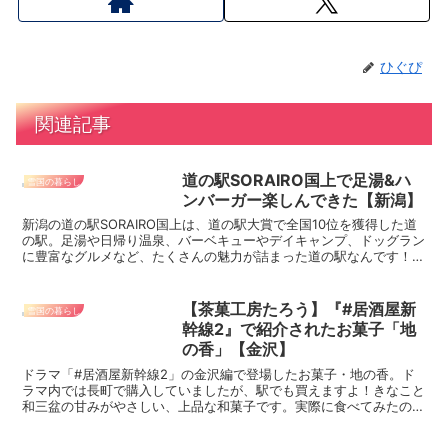
ひぐぴ
関連記事
道の駅SORAIRO国上で足湯&ハ
雪国の暮らし
ンバーガー楽しんできた【新潟】
新潟の道の駅SORAIRO国上は、道の駅大賞で全国10位を獲得した道
の駅。足湯や日帰り温泉、バーベキューやデイキャンプ、ドッグラン
に豊富なグルメなど、たくさんの魅力が詰まった道の駅なんです！足
湯とハンバーガーを楽しんできたので、詳しくご紹介します！
【茶菓工房たろう】『#居酒屋新
雪国の暮らし
幹線2』で紹介されたお菓子「地
の香」【金沢】
ドラマ「#居酒屋新幹線2」の金沢編で登場したお菓子・地の香。ド
ラマ内では長町で購入していましたが、駅でも買えますよ！きなこと
和三盆の甘みがやさしい、上品な和菓子です。実際に食べてみたの
で、金沢のお土産選びの参考にしてください！