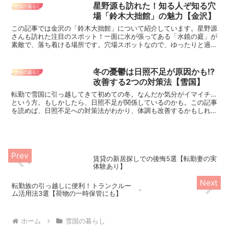
星野源も訪れた！知る人ぞ知る穴
雪国の暮らし
場「鈴木大拙館」の魅力【金沢】
この記事では金沢の「鈴木大拙館」について紹介しています。星野源
さんも訪れた注目のスポット！一面に水が張ってある「水鏡の庭」が
素敵で、落ち着ける場所です。穴場スポットなので、ゆったりと過ご
せますよ。
冬の憂鬱は日照不足が原因かも!?
雪国の暮らし
改善する2つの対策法【雪国】
転勤で雪国に引っ越してきて初めての冬。なんだか気分がイマイチ…
という方。もしかしたら、日照不足が関係しているのかも。この記事
を読めば、日照不足への対策法がわかり、体調も改善するかもしれま
せん。
賃貸の新居探しでの後悔5選【転勤妻の実
体験あり】
転勤族の引っ越しに便利！トランクルー
ム活用法3選【荷物の一時保管にも】
ホーム
雪国の暮らし