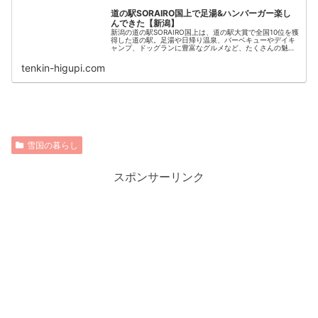
道の駅SORAIRO国上で足湯&ハンバーガー楽し
んできた【新潟】
新潟の道の駅SORAIRO国上は、道の駅大賞で全国10位を獲
得した道の駅。足湯や日帰り温泉、バーベキューやデイキ
ャンプ、ドッグランに豊富なグルメなど、たくさんの魅力
が詰まった道の駅なんです！足湯とハンバーガーを楽しん
できたので、詳しくご紹介します！
tenkin-higupi.com
雪国の暮らし
スポンサーリンク