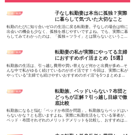
子なし転勤妻は本当に孤独？実際
結婚・転勤
に暮らして気づいた大切なこと
転勤のたびに知り合いゼロの生活に戻る転勤妻。子なしの場合は特に
出会いの機会も少なく、孤独を感じやすいですよね。でも、実際に暮
らしてみてわかったのは、「孤独＝ツライ」とは限らないというこ
と。友達づくりが苦手でも、無理しなくていい理由とゆるい向き合い
方をお伝えします。
転勤妻の私が実際にやってる主婦
結婚・転勤
におすすめポイ活まとめ【5選】
転勤族の生活は、引っ越し費用や買い替えなど何かと出費が多め…そ
んな中で私がゆるく続けているのがポイ活です！今回は、実際に私が
やっている"主婦でも続けやすいおすすめのポイ活"を5つまとめまし
た。スキマ時間でカンタンにできるものを中心に紹介しています。
転勤族、ベッドいらない？布団と
結婚・転勤
どっちが正解？引っ越し目線で徹
底比較
転勤族になると悩む「ベッドか布団か問題」。転勤族ならベッドはい
らないかな？とも思いますよね。実際に転勤生活をしている筆者が、
ベッド・布団それぞれのメリットデメリットを比較し、おすすめはど
ちらなのか、体験談とあわせてご紹介します◎