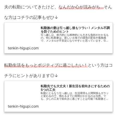
夫の転勤についてきたけど、
なんだか心が沈みがち…
そん
な方はコチラの記事もぜひ↓
転勤族の妻は引っ越し後もツラい！メンタル不調
を防ぐためのヒント
引っ越しは、体力的にも精神的にも大きな負担がかかるも
の。特に転勤妻は、新しい土地での環境の変化や孤独感
で、メンタルが不安定になりやすいと思っています。引っ
越し直後のメンタルの落ち込みの原因と、乗り越えるため
の具体的な方法をご紹介します。
tenkin-higupi.com
転勤生活をもっとポジティブに過ごしたい！
という方はコ
チラにヒントがあります◎↓
転勤先でも大丈夫！新生活を前向きにするための
5つの工夫
転勤にともなう引っ越しは、生活環境も人間関係もガラッ
と変わるので、慣れるまでに時間がかかるのは当然。で
も、少しの工夫で前向きに過ごすことは可能！転勤妻とし
て、新しい生活を前向きに過ごすためのヒントをご紹介し
ます。無理にがんばらなくても、少しずつ“自分らしい暮ら
tenkin-higupi.com
し”を見つけていけるはずですよ。