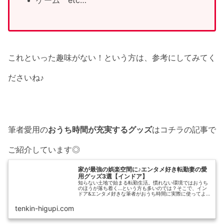
これといった趣味がない！という方は、参考にしてみてく
ださいね♪
筆者愛用の
おうち時間が充実するグッズ
はコチラの記事で
ご紹介しています◎
家が最強の娯楽空間に♪エンタメ好き転勤妻の愛
用グッズ3選【インドア】
知らない土地で始まる転勤生活。慣れない環境ではおうち
のほうが落ち着く…という方も多いのでは？そこで、イン
ドア&エンタメ好きな筆者がおうち時間に実際に使ってよ
かったアイテムを3つご紹介します。おうち時間を楽しめ
ば、いつの間にかツライ転勤生活も乗り越えられているは
tenkin-higupi.com
ず！