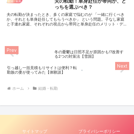
夫の転勤！単身赴任か帯同か、ど
結婚・転勤
っちを選ぶべき？
夫の転勤が決まったとき、多くの家庭で悩むのが 「一緒に行くべき
か、それとも単身赴任してもらうべきか」 という問題。子なし家庭
と子連れ家庭、それぞれの視点から帯同と単身赴任のメリット・デメ
リットをまとめ、どのような基準で決めるべきかをまとめました。
冬の憂鬱は日照不足が原因かも!?改善す
る2つの対策法【雪国】
引っ越し一括見積もりサイトは便利？転
勤族の妻が使ってみた【体験談】
ホーム
結婚・転勤
サイトマップ
プライバシーポリシー