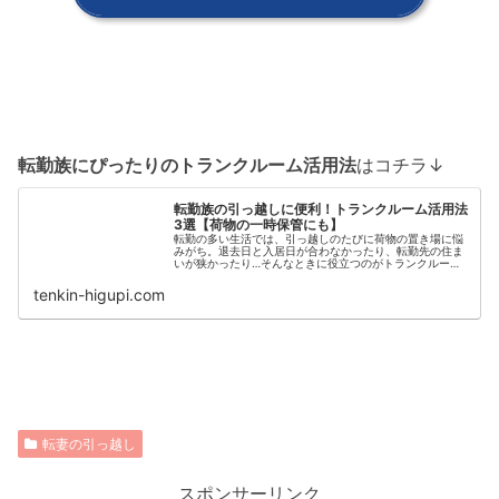
転勤族にぴったりのトランクルーム活用法
はコチラ↓
転勤族の引っ越しに便利！トランクルーム活用法
3選【荷物の一時保管にも】
転勤の多い生活では、引っ越しのたびに荷物の置き場に悩
みがち。退去日と入居日が合わなかったり、転勤先の住ま
いが狭かったり…そんなときに役立つのがトランクルー
ム。一時保管や収納の補助として使える、転勤族向けの活
用法をご紹介します。
tenkin-higupi.com
転妻の引っ越し
スポンサーリンク