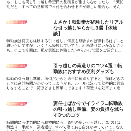
も、もしも同じ引っ越し希望日の見積書が集まらなかったら…？繁忙
期だと、すべての見積書で日付を合わせるのが難しい場合も。そんな
とき、どうすればいいのか調べてみました！
まさか！転勤妻が経験したリアル
転妻の引っ越し
な引っ越しやらかし3選【体験
談】
転勤族は何度も経験する引っ越し。何度も経験すれば慣れるはず…と
思いたいですが、たくさん経験していても、計画通りにいかないこと
も。そこで今回は、私が実際に体験した”やらかし”3選をご紹介しま
す。私のような経験をする転勤妻さんが減りますように…
引っ越しの荷造りのコツ4選！転
転妻の引っ越し
勤族におすすめ便利グッズも
転勤の引っ越し準備。面倒だからと適当に荷造りすると、荷ほどきの
ときに余計時間がかかってしまうかも。ルールに沿って効率的に荷造
りをすることで、荷ほどきも簡単にできます！荷造りを効率よく進め
るためのコツと、荷造りの便利グッズをご紹介します。
妻任せばかりでイライラ…転勤族
転妻の引っ越し
の引っ越し準備、妻の負担を減ら
す3つのコツ
時間的にも体力的にも精神的にも、負担の多い引っ越し。気づけば、
荷造り・手続き・業者選び…すべて妻である自分がやっていて、なん