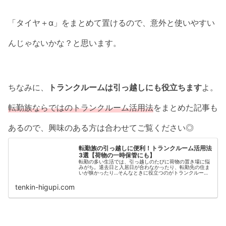
「タイヤ＋α」をまとめて置けるので、意外と使いやすい
んじゃないかな？と思います。
ちなみに、
トランクルームは引っ越しにも役立ちます
よ。
転勤族ならではのトランクルーム活用法
をまとめた記事も
あるので、興味のある方は合わせてご覧ください◎
転勤族の引っ越しに便利！トランクルーム活用法
3選【荷物の一時保管にも】
転勤の多い生活では、引っ越しのたびに荷物の置き場に悩
みがち。退去日と入居日が合わなかったり、転勤先の住ま
いが狭かったり…そんなときに役立つのがトランクルー
ム。一時保管や収納の補助として使える、転勤族向けの活
用法をご紹介します。
tenkin-higupi.com