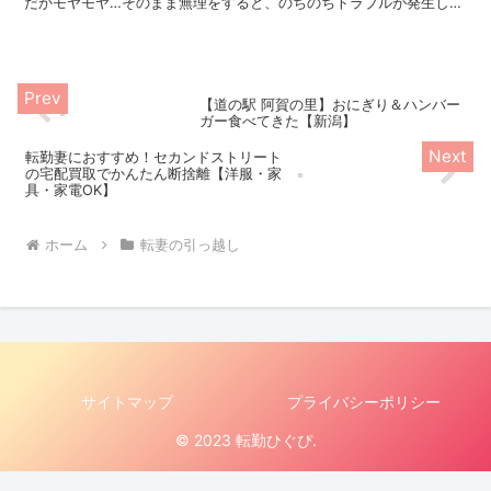
だかモヤモヤ…そのまま無理をすると、のちのちトラブルが発生して
しまうことも…そんな妻任せになりがちな引っ越し準備を少しでもラ
クにする工夫をご紹介します。
【道の駅 阿賀の里】おにぎり＆ハンバー
ガー食べてきた【新潟】
転勤妻におすすめ！セカンドストリート
の宅配買取でかんたん断捨離【洋服・家
具・家電OK】
ホーム
転妻の引っ越し
サイトマップ
プライバシーポリシー
© 2023 転勤ひぐぴ.