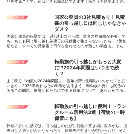
りをすることで、荷ほどきも簡単にできます！荷造りを効率よく進め
るためのコツと、荷造りの便利グッズをご紹介します。
国家公務員の3社見積もり！見積
転妻の引っ越し
書の引っ越し日は同じじゃなきゃ
ダメ？
国家公務員の転勤では、3社以上の引っ越し業者の見積書が必要。で
も、もしも同じ引っ越し希望日の見積書が集まらなかったら…？繁忙
期だと、すべての見積書で日付を合わせるのが難しい場合も。そんな
とき、どうすればいいのか調べてみました！
転勤族の引っ越しがもっと大変
転妻の引っ越し
に!?2024年問題はいつまで続
く？
よく聞く「物流の2024年問題」。翌年以降は影響ないのかな？と思
いきや、2025年現在もその影響があるよう。転勤族の妻にも関係の
あるこの問題。影響と私たちにできる対策について、あらためて考え
ました。対策をすれば、引っ越しへの影響を少なくできるかも！
転勤族の引っ越しに便利！トラン
転妻の引っ越し
クルーム活用法3選【荷物の一時
保管にも】
転勤の多い生活では、引っ越しのたびに荷物の置き場に悩みがち。退
去日と入居日が合わなかったり、転勤先の住まいが狭かったり…そん