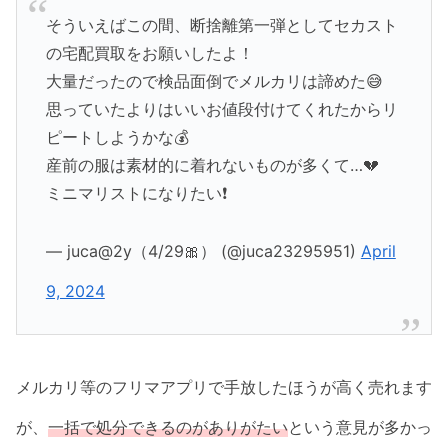
そういえばこの間、断捨離第一弾としてセカスト
の宅配買取をお願いしたよ！
大量だったので検品面倒でメルカリは諦めた😅
思っていたよりはいいお値段付けてくれたからリ
ピートしようかな💰
産前の服は素材的に着れないものが多くて…💔
ミニマリストになりたい❗️
— juca@2y（4/29🎀） (@juca23295951)
April
9, 2024
メルカリ等のフリマアプリで手放したほうが高く売れます
が、
一括で処分できるのがありがたい
という意見が多かっ