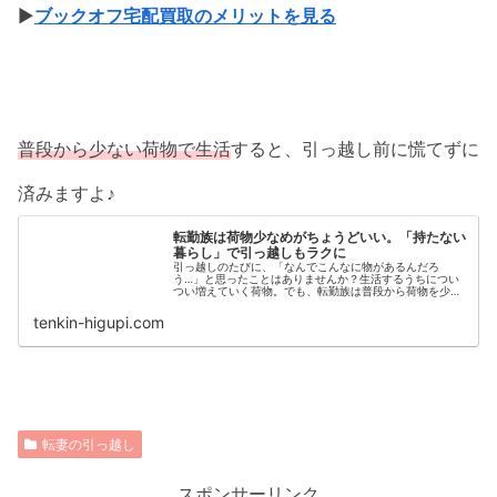
▶
ブックオフ宅配買取のメリットを見る
普段から少ない荷物で生活
すると、引っ越し前に慌てずに
済みますよ♪
転勤族は荷物少なめがちょうどいい。「持たない
暮らし」で引っ越しもラクに
引っ越しのたびに、「なんでこんなに物があるんだろ
う…」と思ったことはありませんか？生活するうちについ
つい増えていく荷物。でも、転勤族は普段から荷物を少な
くしたほうが圧倒的にラク！転勤族が荷物少なめで暮らす
メリットと、「持たない暮らし」のコツをご紹介します。
tenkin-higupi.com
転妻の引っ越し
スポンサーリンク