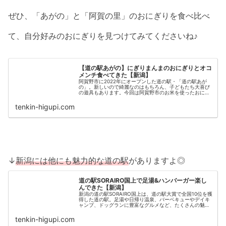
ぜひ、「あがの」と「阿賀の里」のおにぎりを食べ比べ
て、自分好みのおにぎりを見つけてみてくださいね♪
【道の駅あがの】にぎりまんまのおにぎりとオコ
メンチ食べてきた【新潟】
阿賀野市に2022年にオープンした道の駅・「道の駅あが
の」。新しいので綺麗なのはもちろん、子どもたち大喜び
の遊具もあります。今回は阿賀野市のお米を使ったおにぎ
りと名物メンチカツ「オコメンチ」を食べてきました！ド
ライブの休憩だけなんてもったいない、おすすめのスポッ
tenkin-higupi.com
トですよ。
↓
新潟には他にも魅力的な道の駅
がありますよ◎
道の駅SORAIRO国上で足湯&ハンバーガー楽し
んできた【新潟】
新潟の道の駅SORAIRO国上は、道の駅大賞で全国10位を獲
得した道の駅。足湯や日帰り温泉、バーベキューやデイキ
ャンプ、ドッグランに豊富なグルメなど、たくさんの魅力
が詰まった道の駅なんです！足湯とハンバーガーを楽しん
できたので、詳しくご紹介します！
tenkin-higupi.com