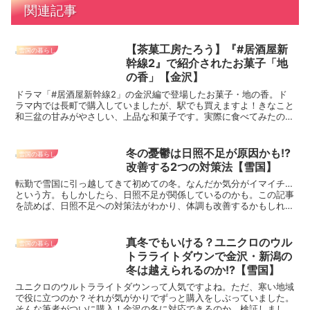
関連記事
【茶菓工房たろう】『#居酒屋新
雪国の暮らし
幹線2』で紹介されたお菓子「地
の香」【金沢】
ドラマ「#居酒屋新幹線2」の金沢編で登場したお菓子・地の香。ド
ラマ内では長町で購入していましたが、駅でも買えますよ！きなこと
和三盆の甘みがやさしい、上品な和菓子です。実際に食べてみたの
で、金沢のお土産選びの参考にしてください！
冬の憂鬱は日照不足が原因かも!?
雪国の暮らし
改善する2つの対策法【雪国】
転勤で雪国に引っ越してきて初めての冬。なんだか気分がイマイチ…
という方。もしかしたら、日照不足が関係しているのかも。この記事
を読めば、日照不足への対策法がわかり、体調も改善するかもしれま
せん。
真冬でもいける？ユニクロのウル
雪国の暮らし
トラライトダウンで金沢・新潟の
冬は越えられるのか!?【雪国】
ユニクロのウルトラライトダウンって人気ですよね。ただ、寒い地域
で役に立つのか？それが気がかりでずっと購入をしぶっていました。
そんな筆者がついに購入！金沢の冬に対応できるのか、検証しまし