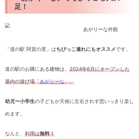
足！
「道の駅 阿賀の里」は
ちびっこ連れにもオススメ
です。
道の駅のお隣にある建物は、
2024年6月にオープンした
屋内の遊び場「
あがりーな
」。
幼児〜小学生
の子どもが天候に左右されず思いっきり楽し
めます。
なんと、
利用は
無料！