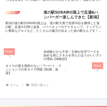
た。
道の駅SORAIRO国上で足湯&ハ
雪国の暮らし
ンバーガー楽しんできた【新潟】
新潟の道の駅SORAIRO国上は、道の駅大賞で全国10位を獲得した道
の駅。足湯や日帰り温泉、バーベキューやデイキャンプ、ドッグラン
に豊富なグルメなど、たくさんの魅力が詰まった道の駅なんです！足
湯とハンバーガーを楽しんできたので、詳しくご紹介します！
未経験だから不安！主婦が在宅ワークを
始める前にスキルを学んだほうがいい3つ
の理由【体験談】
タイヤの置き場所がない！アパート・マ
ンションでの冬タイヤ問題【転勤・賃
貸】
ホーム
雪国の暮らし