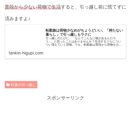
普段から少ない荷物で生活
すると、引っ越し前に慌てずに
済みますよ♪
転勤族は荷物少なめがちょうどいい。「持たない
暮らし」で引っ越しもラクに
引っ越しのたびに、「なんでこんなに物があるんだろ
う…」と思ったことはありませんか？生活するうちについ
つい増えていく荷物。でも、転勤族は普段から荷物を少な
くしたほうが圧倒的にラク！転勤族が荷物少なめで暮らす
メリットと、「持たない暮らし」のコツをご紹介します。
tenkin-higupi.com
転妻の引っ越し
スポンサーリンク