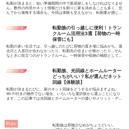
転勤が決まると、短い準備期間の中で新居探しをしなければなりませ
ん。数件の内見やネット情報だけを頼りに家を決めることも多く、住
んでから後悔する場合も。今回は体験も交えながら、転勤妻が感じや
すい新居探しの後悔5つと、後悔を減らすためにチェックすべきポイ
ントをご紹介します。
転勤族の引っ越しに便利！トラン
転妻の引っ越し
クルーム活用法3選【荷物の一時
保管にも】
転勤の多い生活では、引っ越しのたびに荷物の置き場に悩みがち。退
去日と入居日が合わなかったり、転勤先の住まいが狭かったり…そん
なときに役立つのがトランクルーム。一時保管や収納の補助として使
える、転勤族向けの活用法をご紹介します。
転勤族、光回線とホームルーター
転妻の引っ越し
どっちがいい？私が選んだネット
回線【体験談】
転勤が決まるたびに、家のネット回線をどうするか悩みますよね。
Wi-Fi付きの物件でない場合、いろいろな選択肢から選ぶことになり
ます。この記事では光回線とホームルーターの違いやメリット・デメ
リット、転勤族にはどちらが向いているのかを体験談を交えながら整
理します。
転勤族は荷物少なめがちょうどいい。