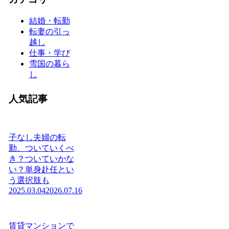
結婚・転勤
転妻の引っ
越し
仕事・学び
雪国の暮ら
し
人気記事
子なし夫婦の転
勤、ついていくべ
き？ついていかな
い？単身赴任とい
う選択肢も
2025.03.04
2026.07.16
賃貸マンションで