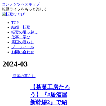
コンテンツへスキップ
転勤ライフをもっと楽しく
TOP
結婚・転勤
転妻の引っ越し
仕事・学び
雪国の暮らし
プロフィール
お問い合わせ
2024-03
雪国の暮らし
【茶菓工房たろ
う】『#居酒屋
新幹線2』で紹